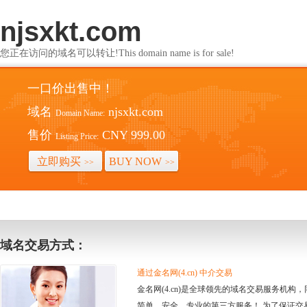
njsxkt.com
您正在访问的域名可以转让!This domain name is for sale!
一口价出售中！
域名
njsxkt.com
Domain Name:
售价
CNY 999.00
Listing Price:
立即购买
BUY NOW
>>
>>
域名交易方式：
通过金名网(4.cn) 中介交易
金名网(4.cn)是全球领先的域名交易服务机
简单、安全、专业的第三方服务！ 为了保证交