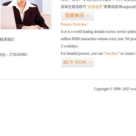
具体交易流程可
“点击这里”
查看或咨询support@
我要购买
>>
Process Overview:
4.cn is a world leading domain escrow service plat
million RMB transaction volume every year. We promi
联系我们
5 workdays.
For detailed process, you can
“visit here”
or contact
QQ：2726103981
BUY NOW
>>
Copyright © 1998 -2025 www